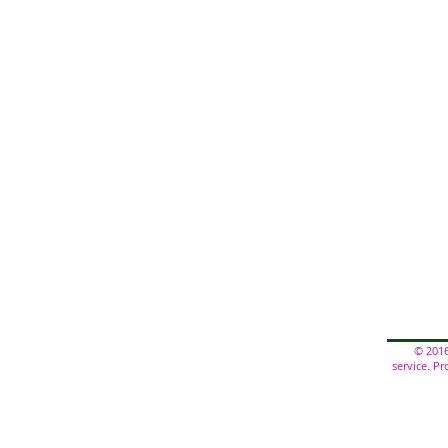
© 2016
service. P