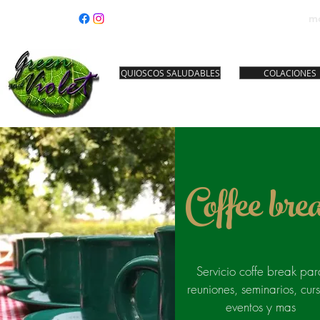
m
QUIOSCOS SALUDABLES
COLACIONES
Coffee bre
Servicio coffe break par
reuniones, seminarios, curs
eventos y mas